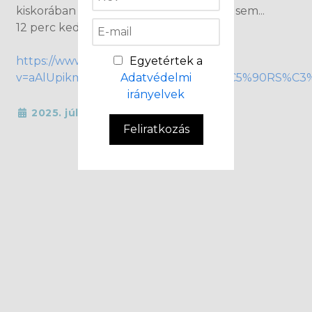
kiskorában meg nem állt egy pillanatra sem...
12 perc kedvesség.
Egyetértek a
https://www.youtube.com/watch?
Adatvédelmi
v=aAlUpikmtoo&ab_channel=TANYA%C5%90RS%C3
irányelvek
2025. július 18
Feliratkozás