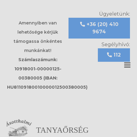
Ügyeletünk:
Amennyiben van
+36 (20) 410
9674
lehetősége kérjük
támogassa önkéntes
Segélyhívó:
munkánkat!
112
Számlaszámunk:
10918001-00000125-
00380005 (IBAN:
HU81109180010000012500380005)
TANYAŐRSÉG