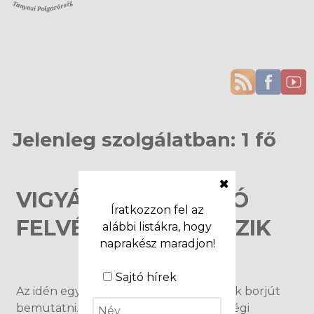
Jelenleg szolgálatban: 1 fő
VIGYÁZAT, MEGRÁZÓ
Íratkozzon fel az
FELVÉTEL KÖVETKEZIK
alábbi listákra, hogy
naprakész maradjon!
Aktuális híreink
Sajtó hírek
Az idén egyetlen dámtehén hozott csak borjút
bemutatni. Ő itt Szeles, mert nem oly régi