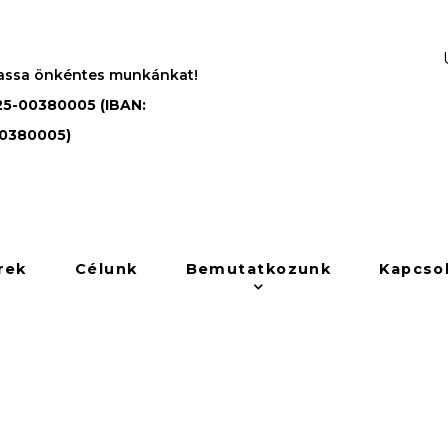
assa önkéntes munkánkat!
5-00380005 (IBAN:
0380005)
rek
Célunk
Bemutatkozunk
Kapcso