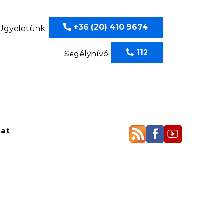
+36 (20) 410 9674
Ügyeletünk:
112
Segélyhívó:
lat