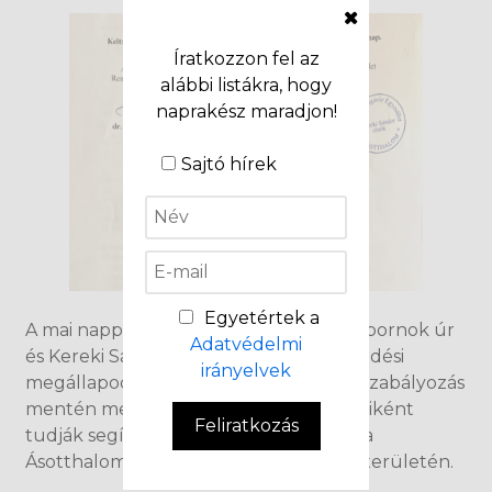
Íratkozzon fel az
alábbi listákra, hogy
naprakész maradjon!
Sajtó hírek
Egyetértek a
A mai nappal dr. Polyák Zsolt dandártábornok úr
Adatvédelmi
és Kereki Sándor elnök úr együttműködési
irányelvek
megállapodást írt alá, amely kellő jogi szabályozás
mentén meghatározza a polgárőrök miként
Feliratkozás
tudják segíteni a rendőrség munkáját a
2
Ásotthalom több, mint 120 km
-nyi külterületén.