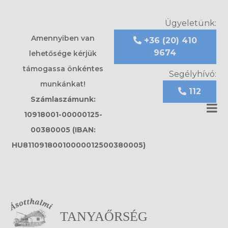
Ügyeletünk:
Amennyiben van
+36 (20) 410
9674
lehetősége kérjük
támogassa önkéntes
Segélyhívó:
munkánkat!
112
Számlaszámunk:
10918001-00000125-
00380005 (IBAN:
HU81109180010000012500380005)
TANYAŐRSÉG