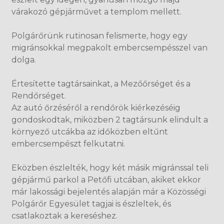
várakozó gépjárművet a templom mellett.
Polgárőrünk rutinosan felismerte, hogy egy
migránsokkal megpakolt embercsempésszel van
dolga.
Értesítette tagtársainkat, a Mezőőrséget és a
Rendőrséget.
Az autó őrzéséről a rendőrök kiérkezéséig
gondoskodtak, miközben 2 tagtársunk elindult a
környező utcákba az időközben eltűnt
embercsempészt felkutatni.
Eközben észlelték, hogy két másik migránssal teli
gépjármű parkol a Petőfi utcában, akiket ekkor
már lakossági bejelentés alapján már a Közösségi
Polgárőr Egyesület tagjai is észleltek, és
csatlakoztak a kereséshez.