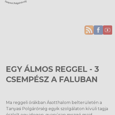
EGY ÁLMOS REGGEL - 3
CSEMPÉSZ A FALUBAN
Aktuális híreink
Ma reggeli órákban Ásotthalom belterületén a
Tanyasi Polgárőrség egyik szolgálaton kívüli tagja
észlelt egy idegen, gyanúsan mozgó majd