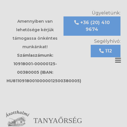
Ügyeletünk:
Amennyiben van
+36 (20) 410
9674
lehetősége kérjük
támogassa önkéntes
Segélyhívó:
munkánkat!
112
Számlaszámunk:
10918001-00000125-
00380005 (IBAN:
HU81109180010000012500380005)
TANYAŐRSÉG