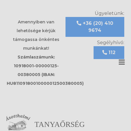
Ügyeletünk:
Amennyiben van
+36 (20) 410
9674
lehetősége kérjük
támogassa önkéntes
Segélyhívó:
munkánkat!
112
Számlaszámunk:
10918001-00000125-
00380005 (IBAN:
HU81109180010000012500380005)
TANYAŐRSÉG