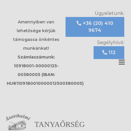
Ügyeletünk:
Amennyiben van
+36 (20) 410
9674
lehetősége kérjük
támogassa önkéntes
Segélyhívó:
munkánkat!
112
Számlaszámunk:
10918001-00000125-
00380005 (IBAN:
HU81109180010000012500380005)
TANYAŐRSÉG