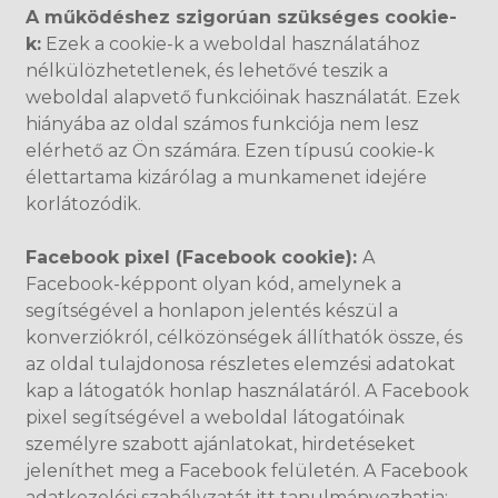
A működéshez szigorúan szükséges cookie-
k:
Ezek a cookie-k a weboldal használatához
nélkülözhetetlenek, és lehetővé teszik a
weboldal alapvető funkcióinak használatát. Ezek
hiányába az oldal számos funkciója nem lesz
elérhető az Ön számára. Ezen típusú cookie-k
élettartama kizárólag a munkamenet idejére
korlátozódik.
Facebook pixel (Facebook cookie):
A
Facebook-képpont olyan kód, amelynek a
segítségével a honlapon jelentés készül a
konverziókról, célközönségek állíthatók össze, és
az oldal tulajdonosa részletes elemzési adatokat
kap a látogatók honlap használatáról. A Facebook
pixel segítségével a weboldal látogatóinak
személyre szabott ajánlatokat, hirdetéseket
jeleníthet meg a Facebook felületén. A Facebook
adatkezelési szabályzatát itt tanulmányozhatja: