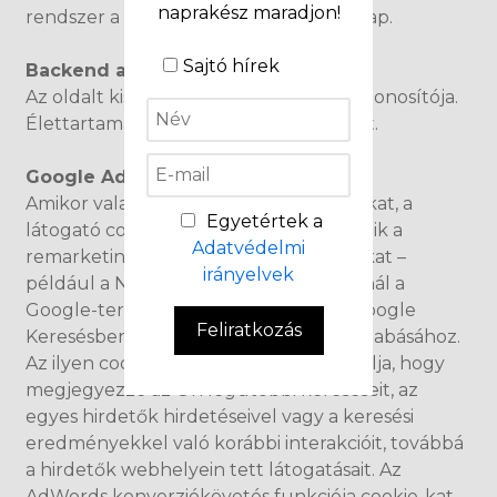
naprakész maradjon!
rendszer a látogatót. Élettartama 90 nap.
Sajtó hírek
Backend azonosító cookie:
Az oldalt kiszolgáló backend szerver azonosítója.
Élettartama a böngésző bezárásáig tart.
Google Adwords cookie
Amikor valaki meglátogatja az oldalunkat, a
Egyetértek a
látogató cookie-azonosítója hozzáadódik a
Adatvédelmi
remarketinglistához. A Google cookie-kat –
irányelvek
például a NID és SID cookie-kat – használ a
Google-termékekben, így például a Google
Feliratkozás
Keresésben látható hirdetések testreszabásához.
Az ilyen cookie-kat például arra használja, hogy
megjegyezze az Ön legutóbbi kereséseit, az
egyes hirdetők hirdetéseivel vagy a keresési
eredményekkel való korábbi interakcióit, továbbá
a hirdetők webhelyein tett látogatásait. Az
AdWords konverziókövetés funkciója cookie-kat