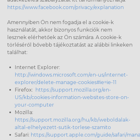
https://www.facebook.com/privacy/explanation
Amennyiben Ön nem fogadja el a cookie-k
használatát, akkor bizonyos funkciók nem
lesznek elérhetőek az Ön számára. A cookie-k
törléséről bővebb tájékoztatást az alábbi linkeken
találhat:
Internet Explorer:
http://windows.microsoft.com/en-us/internet-
explorer/delete-manage-cookies#ie=ie-11
Firefox:
https://support.mozilla.org/en-
US/kb/cookies-information-websites-store-on-
your-computer
Mozilla:
https://support.mozilla.org/hu/kb/weboldalak-
altal-elhelyezett-sutik-torlese-szamito
Safari:
https://support.apple.com/guide/safari/man