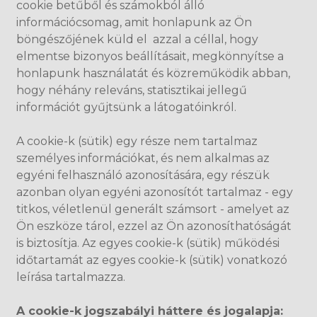
cookie betűből és számokból álló
információcsomag, amit honlapunk az Ön
böngészőjének küld el azzal a céllal, hogy
elmentse bizonyos beállításait, megkönnyítse a
honlapunk használatát és közreműködik abban,
hogy néhány releváns, statisztikai jellegű
információt gyűjtsünk a látogatóinkról.
A cookie-k (sütik) egy része nem tartalmaz
személyes információkat, és nem alkalmas az
egyéni felhasználó azonosítására, egy részük
azonban olyan egyéni azonosítót tartalmaz - egy
titkos, véletlenül generált számsort - amelyet az
Ön eszköze tárol, ezzel az Ön azonosíthatóságát
is biztosítja. Az egyes cookie-k (sütik) működési
időtartamát az egyes cookie-k (sütik) vonatkozó
leírása tartalmazza.
A cookie-k jogszabályi háttere és jogalapja: