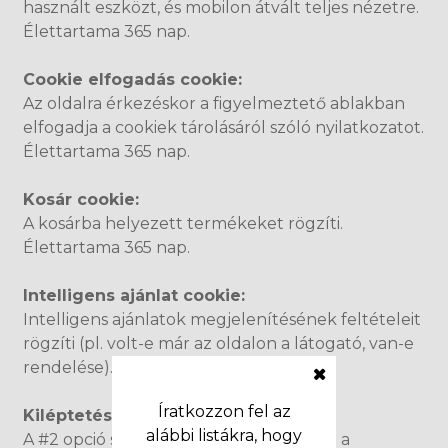
használt eszközt, és mobilon átvált teljes nézetre.
Élettartama 365 nap.
Cookie elfogadás cookie:
Az oldalra érkezéskor a figyelmeztető ablakban
elfogadja a cookiek tárolásáról szóló nyilatkozatot.
Élettartama 365 nap.
Kosár cookie:
A kosárba helyezett termékeket rögzíti.
Élettartama 365 nap.
Intelligens ajánlat cookie:
Intelligens ajánlatok megjelenítésének feltételeit
rögzíti (pl. volt-e már az oldalon a látogató, van-e
rendelése). Élettartama 30 nap.
Íratkozzon fel az
Kiléptetés #2 cookie:
alábbi listákra, hogy
A #2 opció szerint 90 nap után kilépteti a